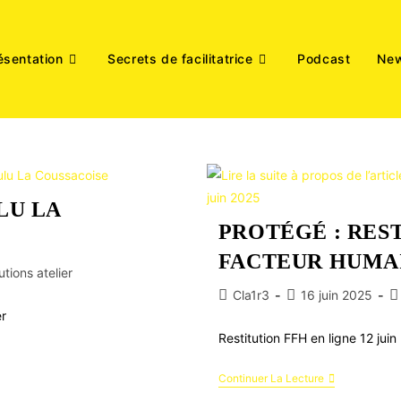
ésentation
Secrets de facilitatrice
Podcast
New
LU LA
PROTÉGÉ : RES
FACTEUR HUMAIN
utions atelier
Cla1r3
16 juin 2025
er
Restitution FFH en ligne 12 jui
Continuer La Lecture