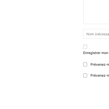
Enter
your
name
or
Enregistrer mon
username
to
Prévenez-m
comment
Prévenez-mo