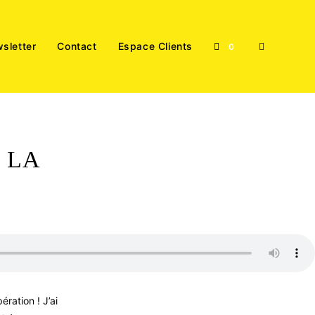
sletter
Contact
Espace Clients
Toggle
0
website
 LA
search
ration ! J’ai