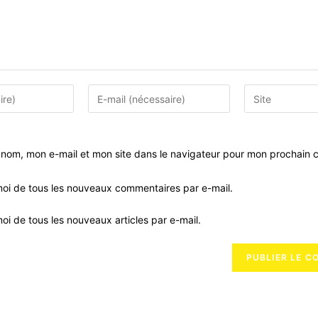
Enter
Saisir
your
l’URL
email
de
address
votre
 nom, mon e-mail et mon site dans le navigateur pour mon prochain 
to
site
comment
(facultatif)
oi de tous les nouveaux commentaires par e-mail.
i de tous les nouveaux articles par e-mail.