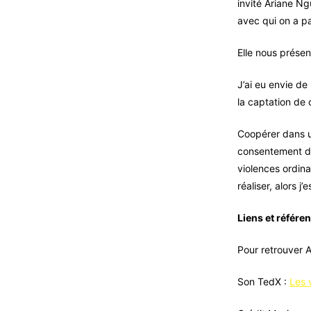
invité Ariane N
avec qui on a pa
Elle nous prése
J’ai eu envie de 
la captation de 
Coopérer dans un
consentement de 
violences ordina
réaliser, alors 
Liens et référen
Pour retrouver 
Son TedX :
Les 