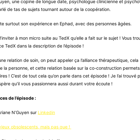
guyen, une copine de longue date, psychologue clinicienne et psycho
rlé de tas de sujets tournant autour de la coopération.
nte surtout son expérience en Ephad, avec des personnes âgées.
l’inviter à mon micro suite au TedX qu’elle a fait sur le sujet ! Vous tro
ce TedX dans la description de l’épisode !
e relation de soin, on peut appeler ça l’alliance thérapeutique, cela 
la personne, et cette relation basée sur la co-construction permets 
ires ! C’est de tout cela qu’on parle dans cet épisode ! Je l’ai trouvé
j’espère qu’il vous passionnera aussi durant votre écoute !
ces de l’épisode :
Ariane N’Guyen sur
Linkedin
vieux obsolescents, mais pas que !